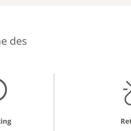
he des
ting
Re