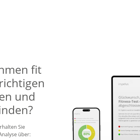
hmen fit
richtigen
den und
binden?
halten Sie
 Analyse
über: